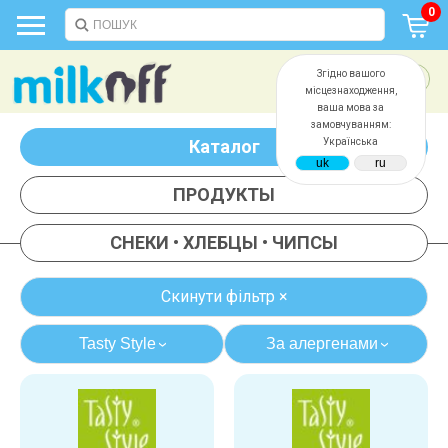
0
Згідно вашого
місцезнаходження,
ваша мова за
замовчуванням:
Каталог
Українська
ПРОДУКТЫ
СНЕКИ • ХЛЕБЦЫ • ЧИПСЫ
Скинути фільтр ×
Tasty Style
За алергенами
›
›
казеина
глютена
яиц
сои