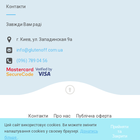
Контакти
Завжди Вам раді
г. Киев, ул. Западинская 9а
info@glutenoff.com.ua
(096) 789 04 56
Контакти
Про нас
Публічна оферта
Цей сайт використовує cookies. Ви можете змінити
Політика конфіденційності
Прийняти
та
налаштування cookies у своєму браузері.
Дізнатись
Закрити
більше
.