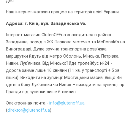
дня.
Наш інтернет-магазин працює на території всієї України.
Адреса:
г. Київ
,
вул. Западинська 9а.
Інтернет-магазин GlutenOFF.ua знаходиться в районі
Западинка, поряд з ЖК Паркове містечко та McDonald's на
Виноградарі. Дуже зручна транспортна розв'язка –
маршрутки йдуть від метро Оболонь, Мінська, Петрівка,
Нивки, Лук'янівка. Від Мінської йде тролейбус №24 -
дорога займе лише 16 хвилин (11 хв. у транспорті + 5 хв.
пішки). Виходити на зупинці: Мостицький масив. Якщо Ви
їдете з боку Лук'янівки чи Нивок – виходити на зупинці: пр.
Правди від зупинки лише 6 хвилин.
Электронная почта -
info@glutenoff.ua
(
direktor@glutenoff.ua
)