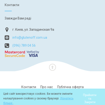
Контакти
Завжди Вам раді
г. Киев, ул. Западинская 9а
info@glutenoff.com.ua
(096) 789 04 56
Контакти
Про нас
Публічна оферта
Цей сайт використовує cookies. Ви можете змінити
Політика конфіденційності
Прийняти
та
налаштування cookies у своєму браузері.
Дізнатись
Закрити
більше
.