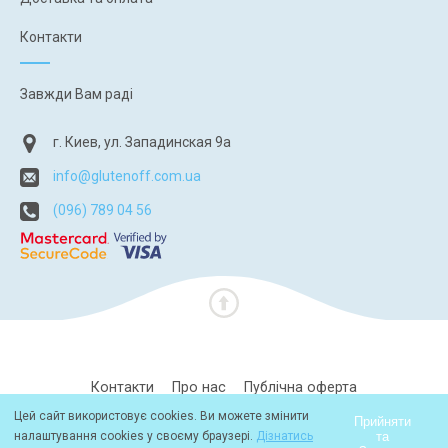
Контакти
Завжди Вам раді
г. Киев, ул. Западинская 9а
info@glutenoff.com.ua
(096) 789 04 56
Контакти
Про нас
Публічна оферта
Цей сайт використовує cookies. Ви можете змінити
Політика конфіденційності
Прийняти
та
налаштування cookies у своєму браузері.
Дізнатись