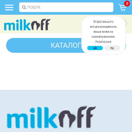
0
Згідно вашого
місцезнаходження,
ваша мова за
замовчуванням:
Українська
КАТАЛОГ