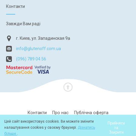
Контакти
Завжди Вам раді
г. Киев, ул. Западинская 9а
info@glutenoff.com.ua
(096) 789 04 56
Контакти
Про нас
Публічна оферта
Цей сайт використовує cookies. Ви можете змінити
Політика конфіденційності
Прийняти
та
налаштування cookies у своєму браузері.
Дізнатись
Закрити
більше
.