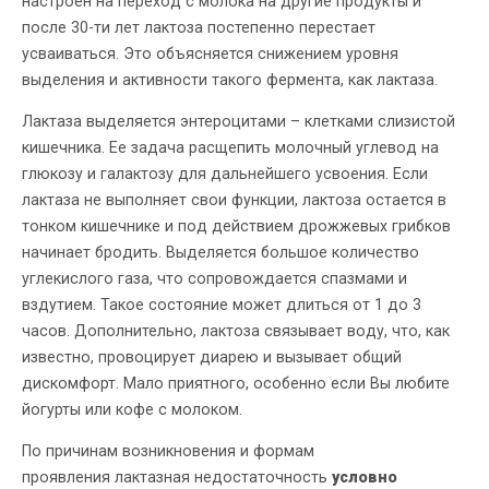
настроен на переход с молока на другие продукты и
после 30-ти лет лактоза постепенно перестает
усваиваться. Это объясняется снижением уровня
выделения и активности такого фермента, как лактаза.
Лактаза выделяется энтероцитами – клетками слизистой
кишечника. Ее задача расщепить молочный углевод на
глюкозу и галактозу для дальнейшего усвоения. Если
лактаза не выполняет свои функции, лактоза остается в
тонком кишечнике и под действием дрожжевых грибков
начинает бродить. Выделяется большое количество
углекислого газа, что сопровождается спазмами и
вздутием. Такое состояние может длиться от 1 до 3
часов. Дополнительно, лактоза связывает воду, что, как
известно, провоцирует диарею и вызывает общий
дискомфорт. Мало приятного, особенно если Вы любите
йогурты или кофе с молоком.
По причинам возникновения и формам
проявления лактазная недостаточность
условно