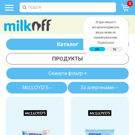
0
Згідно вашого
місцезнаходження,
ваша мова за
замовчуванням:
Каталог
Українська
ПРОДУКТЫ
Скинути фільтр ×
McLLOYD'S
За алергенами
›
›
казеина
глютена
яиц
сои
дрожжей
сахара
белка