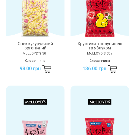
Снек кукурузяний
Хрустики з полуницею
органічний
та яблуком
McLLOYD'S 30 г
McLLOYD'S 30 г
Словаччина
Словаччина
98.00 грн
136.00 грн