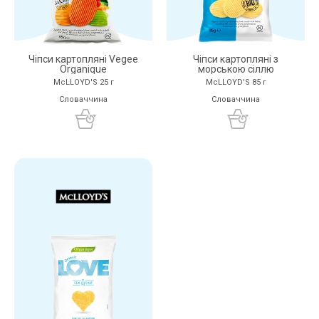
Чіпси картопляні Vegee
Чіпси картопляні з
Organique
морською сіллю
McLLOYD'S 25 г
McLLOYD'S 85 г
Словаччина
Словаччина