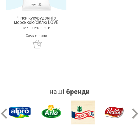
Чіпси кукурудзяні з
морською сіллю LOVE
McLLOYD'S 50 г
Словаччина
наші
бренди