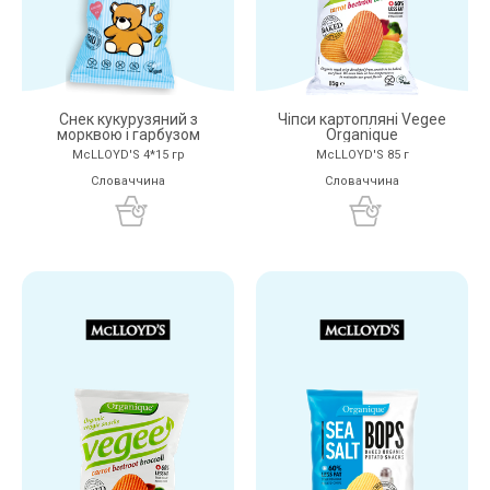
Снек кукурузяний з
Чіпси картопляні Vegee
морквою і гарбузом
Organique
McLLOYD'S 4*15 гр
McLLOYD'S 85 г
Словаччина
Словаччина