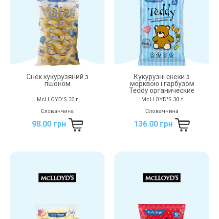
Снек кукурузяний з
Кукурузні снеки з
пшоном
морквою і гарбузом
Teddy органические
McLLOYD'S 30 г
McLLOYD'S 30 г
Словаччина
Словаччина
98.00 грн
136.00 грн