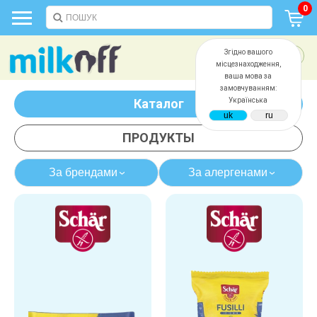
0
Згідно вашого
місцезнаходження,
ваша мова за
замовчуванням:
Каталог
Українська
ПРОДУКТЫ
За брендами
За алергенами
›
›
казеина
глютена
яиц
сои
дрожжей
сахара
белка