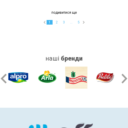
подивитися ще
1
2
3
...
5
наші
бренди