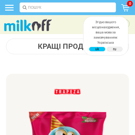
0
Згідно вашого
місцезнаходження,
ваша мова за
замовчуванням:
Українська
КРАЩІ ПРОДАЖІ