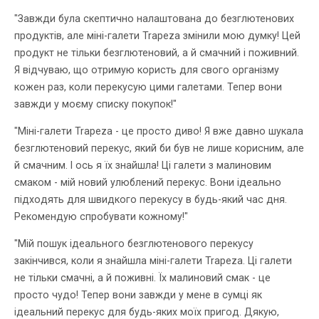
"Завжди була скептично налаштована до безглютенових
продуктів, але міні-галети Trapeza змінили мою думку! Цей
продукт не тільки безглютеновий, а й смачний і поживний.
Я відчуваю, що отримую користь для свого організму
кожен раз, коли перекусую цими галетами. Тепер вони
завжди у моєму списку покупок!"
"Міні-галети Trapeza - це просто диво! Я вже давно шукала
безглютеновий перекус, який би був не лише корисним, але
й смачним. І ось я їх знайшла! Ці галети з малиновим
смаком - мій новий улюблений перекус. Вони ідеально
підходять для швидкого перекусу в будь-який час дня.
Рекомендую спробувати кожному!"
"Мій пошук ідеального безглютенового перекусу
закінчився, коли я знайшла міні-галети Trapeza. Ці галети
не тільки смачні, а й поживні. Їх малиновий смак - це
просто чудо! Тепер вони завжди у мене в сумці як
ідеальний перекус для будь-яких моїх пригод. Дякую,