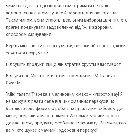
який час дня, що дозволяє вам отримати не лише
задоволення від смаку, але й користь для вашого тіла.
Таким чином, вони стають ідеальним вибором для тих, хто
прагне поєднувати задоволення від їжі з здоровим
способом харчування.
Беріть міні-галети на прогулянки, вечірки або просто, коли
хочеться похрумтіти.
Підсушіть продукт, якщо він втратив хрусткі властивості.
Відгуки про Міні-галети зі смаком малини ТМ Trapeza
Sweets:
"Міні-галети Trapeza з малиновим смаком - просто вау! Я
не можу відірвати себе від цих смачних перекусів. Їх
безглютенова формула робить їх ідеальним вибором для
мене, оскільки я маю целіакію. А їх смак малини просто
додає цьому продукту особливого аромату. Рекомендую
всім, хто шукає смачний і здоровий перекус!"