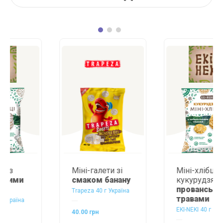
Міні-галети зі
Міні-хлібці
смаком банану
кукурудзяні
з
прованськими
Trapeza 40 г Україна
травами
EKI-NEKI 40 г Україна
40.00 грн