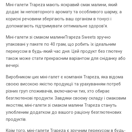
Міні-галети Trapeza мають яскравий смак малини, який
додає їм неповторного аромату та особливого шарму, а
корисні речовини зберігають ваш організм в тонусі і
допомагають підтримувати оптимальне здоров'я.
Міні-галети зі смаком малиниTrapeza Sweets зручно
упаковані у пакете по 40 грам, що робить їх ідеальним
перекусом в будь-який час дня. Цей продукт без глютену
також може стати прекрасним варіантом для сніданку або
вечері.
Виробником цих міні-галет є компанія Trapeza, яка відома
своєю високою якістю продукції та урахуванням потреб
різних груп споживачів, включаючи тих, хто обирає
безглютенові продукти. Завдяки своєму складу і смаковим
якостям, міні-галети зі смаком малини Trapeza стануть
улюбленим додатком до вашого раціону безглютенових
продуктів.
Крім того, міні-галети Trapeza є зручним перекусом в будь-