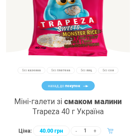
Без
казеина
Без
глютена
Без
яиц
Без
сои
назад до
покупок
Міні-галети зі
смаком малини
Trapeza 40 г Україна
Ціна:
40.00 грн
-
+