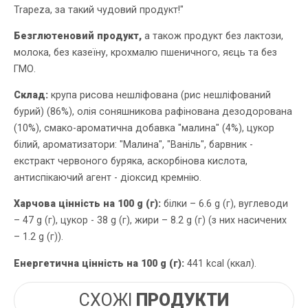
Trapeza, за такий чудовий продукт!"
Безглютеновий продукт,
а також продукт без лактози,
молока, без казеїну, крохмалю пшеничного, яєць та без
ГМО.
Склад:
крупа рисова нешліфована (рис нешліфований
бурий) (86%), олія соняшникова рафінована дезодорована
(10%), смако-ароматична добавка "малина" (4%), цукор
білий, ароматизатори: "Малина", "Ваніль", барвник -
екстракт червоного буряка, аскорбінова кислота,
антиспікаючий агент - діоксид кремнію.
Харчова цінність на 100 g (г):
білки – 6.6 g (г), вуглеводи
– 47 g (г), цукор - 38 g (г), жири – 8.2 g (г) (з них насичених
– 1.2 g (г)).
Енергетична цінність на 100 g (г):
441 kcal (ккал).
СХОЖІ
ПРОДУКТИ