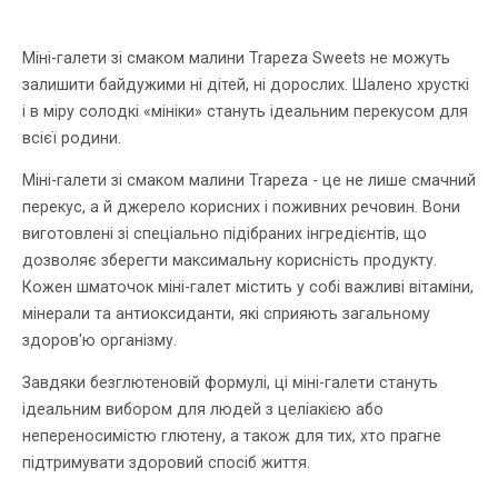
Міні-галети зі смаком малини Trapeza Sweets не можуть
залишити байдужими ні дітей, ні дорослих. Шалено хрусткі
і в міру солодкі «мініки» стануть ідеальним перекусом для
всієї родини.
Міні-галети зі смаком малини Trapeza - це не лише смачний
перекус, а й джерело корисних і поживних речовин. Вони
виготовлені зі спеціально підібраних інгредієнтів, що
дозволяє зберегти максимальну корисність продукту.
Кожен шматочок міні-галет містить у собі важливі вітаміни,
мінерали та антиоксиданти, які сприяють загальному
здоров'ю організму.
Завдяки безглютеновій формулі, ці міні-галети стануть
ідеальним вибором для людей з целіакією або
непереносимістю глютену, а також для тих, хто прагне
підтримувати здоровий спосіб життя.