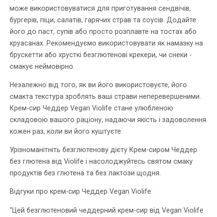
може використовуватися для приготування сендвічів,
бургерів, піци, салатів, гарячих страв та соусів. Додайте
його до паст, супів або просто розплавте на тостах або
круасанах. Рекомендуємо використовувати як намазку на
брускетти або хрусткі безглютенові крекери, чи снеки -
смакує неймовірно.
Незалежно від того, як ви його використовуєте, його
смакта текстура зроблять ваші страви неперевершеними.
Крем-сир Чеддер Vegan Violife стане улюбленою
складовою вашого раціону, надаючи якість і задоволення
кожен раз, коли ви його куштуєте.
Урізноманітніть безглютенову дієту Крем-сиром Чеддер
без глютена від Violife і насолоджуйтесь святом смаку
продуктів без глютена та без лактози щодня.
Відгуки про крем-сир Чеддер Vegan Violife:
"Цей безглютеновий чеддерний крем-сир від Vegan Violife