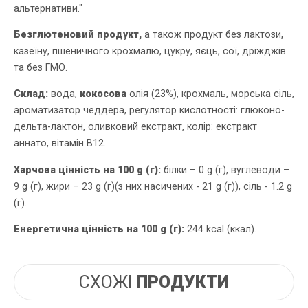
альтернативи."
Безглютеновий продукт,
а також продукт без лактози,
казеїну, пшеничного крохмалю, цукру, яєць, сої, дріжджів
та без ГМО.
Склад:
вода,
кокосова
олія (23%), крохмаль, морська сіль,
ароматизатор чеддера, регулятор кислотності: глюконо-
дельта-лактон, оливковий екстракт, колір: екстракт
аннато, вітамін B12.
Харчова цінність на 100 g (г):
білки – 0 g (г), вуглеводи –
9 g (г), жири – 23 g (г)(з них насичених - 21 g (г)), сіль - 1.2 g
(г).
Енергетична цінність на 100 g (г):
244 kcal (ккал).
СХОЖІ
ПРОДУКТИ