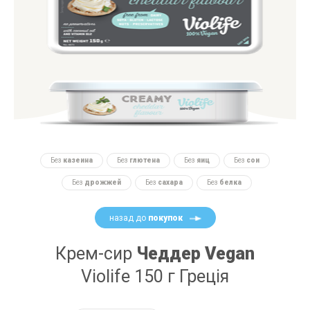
Без
казеина
Без
глютена
Без
яиц
Без
сои
Без
дрожжей
Без
сахара
Без
белка
назад до
покупок
Крем-сир
Чеддер Vegan
Violife 150 г Греція