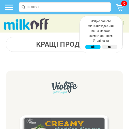
0
Згідно вашого
місцезнаходження,
ваша мова за
замовчуванням:
Українська
КРАЩІ ПРОДАЖІ