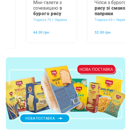
Міні-галети з
Чіпси з бурого
сочевицею
з
рису зі смаком
бурого рису
паприки
Trapeza 70 г Україна
Trapeza 60 г Україна
44.00 грн
52.00 грн
НОВА ПОСТАВКА