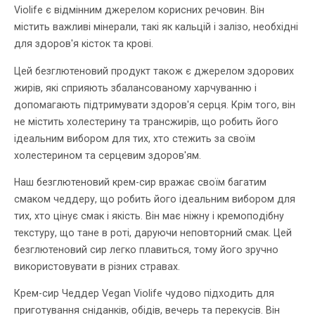
Violife є відмінним джерелом корисних речовин. Він
містить важливі мінерали, такі як кальцій і залізо, необхідні
для здоров'я кісток та крові.
Цей безглютеновий продукт також є джерелом здорових
жирів, які сприяють збалансованому харчуванню і
допомагають підтримувати здоров'я серця. Крім того, він
не містить холестерину та трансжирів, що робить його
ідеальним вибором для тих, хто стежить за своїм
холестерином та серцевим здоров'ям.
Наш безглютеновий крем-сир вражає своїм багатим
смаком чеддеру, що робить його ідеальним вибором для
тих, хто цінує смак і якість. Він має ніжну і кремоподібну
текстуру, що тане в роті, даруючи неповторний смак. Цей
безглютеновий сир легко плавиться, тому його зручно
використовувати в різних стравах.
Крем-сир Чеддер Vegan Violife чудово підходить для
приготування сніданків, обідів, вечерь та перекусів. Він