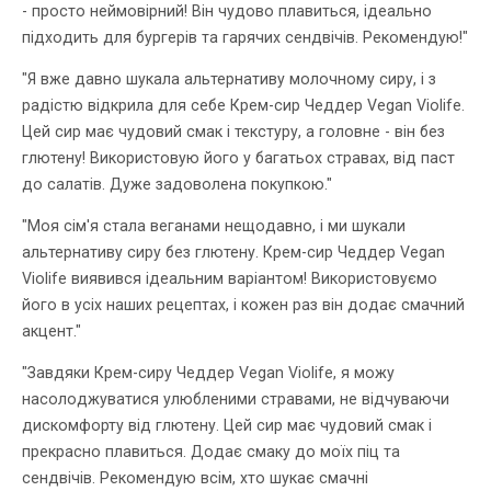
- просто неймовірний! Він чудово плавиться, ідеально
підходить для бургерів та гарячих сендвічів. Рекомендую!"
"Я вже давно шукала альтернативу молочному сиру, і з
радістю відкрила для себе Крем-сир Чеддер Vegan Violife.
Цей сир має чудовий смак і текстуру, а головне - він без
глютену! Використовую його у багатьох стравах, від паст
до салатів. Дуже задоволена покупкою."
"Моя сім'я стала веганами нещодавно, і ми шукали
альтернативу сиру без глютену. Крем-сир Чеддер Vegan
Violife виявився ідеальним варіантом! Використовуємо
його в усіх наших рецептах, і кожен раз він додає смачний
акцент."
"Завдяки Крем-сиру Чеддер Vegan Violife, я можу
насолоджуватися улюбленими стравами, не відчуваючи
дискомфорту від глютену. Цей сир має чудовий смак і
прекрасно плавиться. Додає смаку до моїх піц та
сендвічів. Рекомендую всім, хто шукає смачні