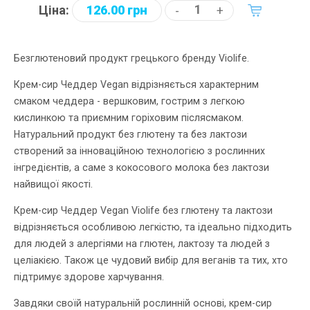
Ціна:
126.00 грн
-
+
Безглютеновий продукт грецького бренду Violife.
Крем-сир Чеддер Vegan відрізняється характерним
смаком чеддера - вершковим, гострим з легкою
кислинкою та приємним горіховим післясмаком.
Натуральний продукт без глютену та без лактози
створений за інноваційною технологією з рослинних
інгредієнтів, а саме з кокосового молока без лактози
найвищої якості.
Крем-сир Чеддер Vegan Violife без глютену та лактози
відрізняється особливою легкістю, та ідеально підходить
для людей з алергіями на глютен, лактозу та людей з
целіакією. Також це чудовий вибір для веганів та тих, хто
підтримує здорове харчування.
Завдяки своїй натуральній рослинній основі, крем-сир